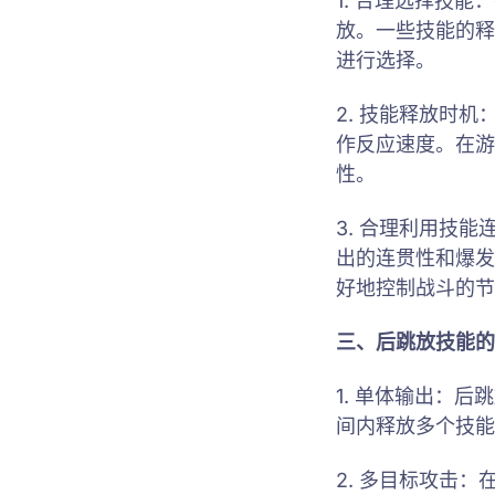
1. 合理选择技
放。一些技能的释
进行选择。
2. 技能释放时
作反应速度。在游
性。
3. 合理利用技
出的连贯性和爆发
好地控制战斗的节
三、后跳放技能的
1. 单体输出：
间内释放多个技能
2. 多目标攻击