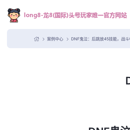
案例中心
DNF鬼泣：后跳放45技能，战