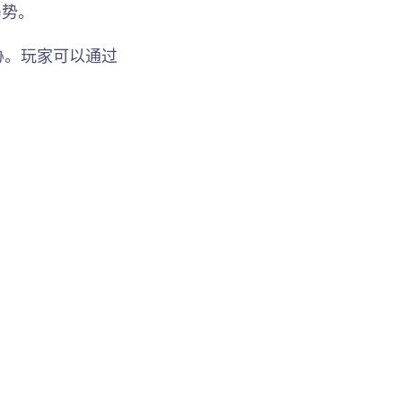
局势。
胁。玩家可以通过