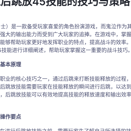
泣后跳放45技能的技巧与策略
勇士）是一款备受玩家喜爱的角色扮演游戏，而鬼泣作为
强大的输出能力而受到广大玩家的追捧。在游戏中，掌握
能够帮助玩家更好地发挥职业的特点，提高战斗的效率
5技能进行详细阐述，帮助玩家掌握这一重要的战斗技巧
基本原理
职业的核心技巧之一，通过后跳来打断技能释放的过程
后跳放技能需要玩家在技能释放的瞬间进行后跳，以达
，后跳放技能可以有效地提高技能的释放速度和输出效
操作要点