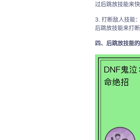
过后跳放技能来快
3. 打断敌人技
后跳放技能来打断
四、后跳放技能的